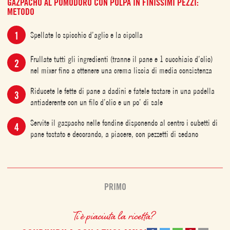
GAZPACHO AL POMODORO CON POLPA IN FINISSIMI PEZZI:
METODO
Spellate lo spicchio d’aglio e la cipolla
Frullate tutti gli ingredienti (tranne il pane e 1 cucchiaio d’olio)
nel mixer fino a ottenere una crema liscia di media consistenza
Riducete le fette di pane a dadini e fatele tostare in una padella
antiaderente con un filo d’olio e un po’ di sale
Servite il gazpacho nelle fondine disponendo al centro i cubetti di
pane tostato e decorando, a piacere, con pezzetti di sedano
PRIMO
Ti è piaciuta la ricetta?