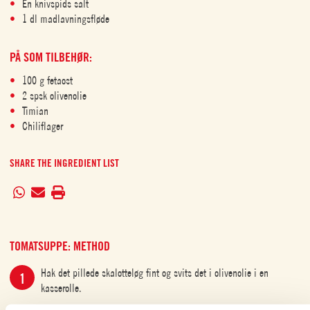
En knivspids salt
1 dl madlavningsfløde
PÅ SOM TILBEHØR:
100 g fetaost
2 spsk olivenolie
Timian
Chiliflager
SHARE THE INGREDIENT LIST
TOMATSUPPE: METHOD
Hak det pillede skalotteløg fint og svits det i olivenolie i en
kasserolle.