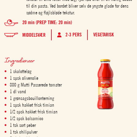
til din pasta. Ved bordet bliver selv de yngste glade for dens
sødme og fløjlsbløde tekstur.
20 min (PREP TIME: 20 min)
2-3 PERS
VEGETARISK
MIDDELSVÆR
Ingredienser
1 skalotteløg
1 spsk olivenolie
800 g Mutti Passerede tomater
1 dl vand
1 grønsagsbouillonterning
1 spsk hakket frisk timian
1/2 spsk hakket frisk timian
1/2 spsk balsamico
1 tsk sort peber
1 tsk chilipulver