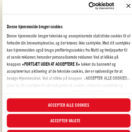
Tilsæt Mutti Passerede tomater og skyl dåserne med lidt vand og
tilsæt ca. 1 dl vand i kasserollen.
Tilsæt alle ingredienser undtagen madlavningsfløden i kasserollen
Denne hjemmeside bruger cookies
og kog det sagte i ca. 10 minutter.
Denne hjemmeside bruger tekniske og anonymiserede statistiske cookies til at
Forbered tilbehøret mens suppen koger. Smuldr fetaosten i en lille
forbedre din browseroplevelse, og der kræves ikke samtykke. Med dit samtykke
skål og bland olivenolie, timianblade og chiliflager i efter smag
kan hjemmesiden også bruge profileringscookies fra Mutti og tredjeparter til
at sende reklamer, herunder personaliserede reklamer. Ved at klikke på
Tilsæt madlavningsfløden i suppen og lad det simre i yderligere
ca. 5 minutter. Hvis du ønsker en jævn suppe, så brug en
knappen
«FORTSÆT UDEN AT ACCEPTERE X»
lukker du banneret og
stavmikser.
accepterer kun aktivering af de tekniske cookies, der er nødvendige for at
besøge Hjemmesiden. Ved at klikke på knappen «
ACCEPTER ALLE COOKIES
»,
Server suppen med marineret fetaost.
giver du dit samtykke til alle kategorier af cookies, inklusive analytiske og
profilerende. Ved at klikke på knappen «
AFVIS ALLE COOKIES
», vil kun
tekniske cookies og anonymiserede statistiske cookies blive aktiveret.
ACCEPTER ALLE COOKIES
I dette banner kan du vælge eller fravælge de kategorier af cookies, du ønsker
TOMATO MONDAY
,
HOVEDRETTER
,
FAMILIE
,
TOMATSUPPER
at acceptere, ved hjælp af de specifikke flueben og ved at klikke på knappen
ACCEPTER VALGTE
“
ACCEPTER VALGTE
”. Du kan til enhver tid vælge, hvilke cookies du vil give