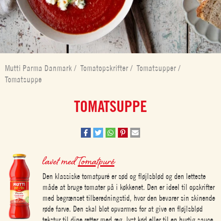
Mutti Parma Danmark
/
Tomatopskrifter
/
Tomatsupper
/
Tomatsuppe
TOMATSUPPE
lavet med
Tomatpuré
Den klassiske tomatpuré er sød og fløjlsblød og den letteste
måde at bruge tomater på i køkkenet. Den er ideel til opskrifter
med begrænset tilberedningstid, hvor den bevarer sin skinende
røde farve. Den skal blot opvarmes for at give en fløjlsblød
tekstur til dine retter med æg, lyst kød eller til en hurtig sauce