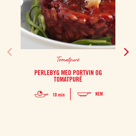
Tomatpuré
PERLEBYG MED PORTVIN OG
TI
TOMATPURÉ
Opda
lidt
NEM
10 min