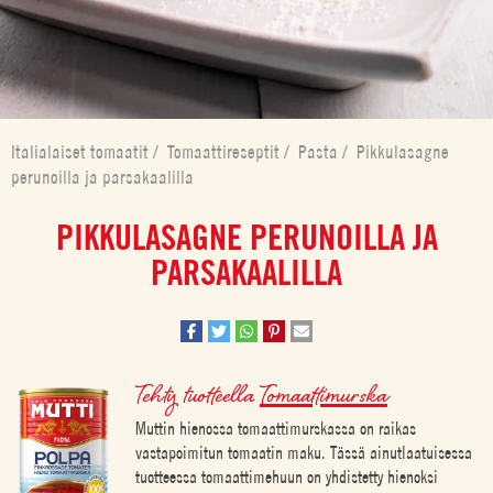
Italialaiset tomaatit
/
Tomaattireseptit
/
Pasta
/
Pikkulasagne
perunoilla ja parsakaalilla
PIKKULASAGNE PERUNOILLA JA
PARSAKAALILLA
Tehty tuotteella
Tomaattimurska
Muttin hienossa tomaattimurskassa on raikas
vastapoimitun tomaatin maku. Tässä ainutlaatuisessa
tuotteessa tomaattimehuun on yhdistetty hienoksi