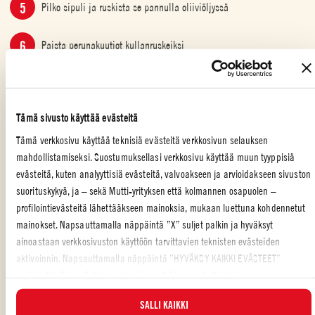
Pilko sipuli ja ruskista se pannulla oliiviöljyssä
Paista perunakuutiot kullanruskeiksi
Leikka parsakaalin latvat suikaleiksi ja lisää ne perunoiden
sekaan
Tämä sivusto käyttää evästeitä
Mausta kevyesti suolalla ja pippurilla
Tämä verkkosivu käyttää teknisiä evästeitä verkkosivun selauksen
mahdollistamiseksi. Suostumuksellasi verkkosivu käyttää muun tyyppisiä
Kaada sekaan tomaattimurska ja keitä vielä 10-12 minuuttia
evästeitä, kuten analyyttisiä evästeitä, valvoakseen ja arvioidakseen sivuston
sekoittaen silloin tällöin
suorituskykyä, ja – sekä Mutti-yrityksen että kolmannen osapuolen –
Levitä pienen vuoan pohjalle kerros kastiketta ja laita sen päälle
profilointievästeitä lähettääkseen mainoksia, mukaan luettuna kohdennetut
pastaa
mainokset. Napsauttamalla näppäintä ”X” suljet palkin ja hyväksyt
ainoastaan verkkosivuston käyttöön tarvittavien teknisten evästeiden
Jatka kerrosten asettelua samaan malliin, kunnes ainekset
aktivoinnin. Napsauttamalla näppäintä ”HYVÄKSY KAIKKI EVÄSTEET”
loppuvat
hyväksyt kaikki evästeluokat, mukaan lukien analyyttiset ja
profilointievästeet. Voit valita milloin tahansa, mitkä evästeet hyväksyt, ja
Ripottele päälle silputtua persiljaa ja tarjoile
SALLI KAIKKI
katsella päivitettyä evästeluetteloa ”HALLINNOI”-painikkeesta. Lisätietoja