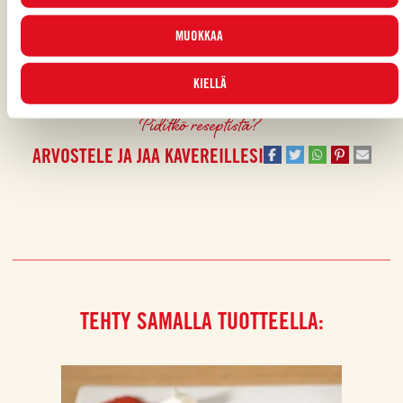
varten tutustu
Evästekäytäntöömme
.
MUOKKAA
PÄÄRUOKA
,
ITALIALAINEN
,
PASTA
KIELLÄ
Piditkö reseptistä?
ARVOSTELE JA JAA KAVEREILLESI
TEHTY SAMALLA TUOTTEELLA: