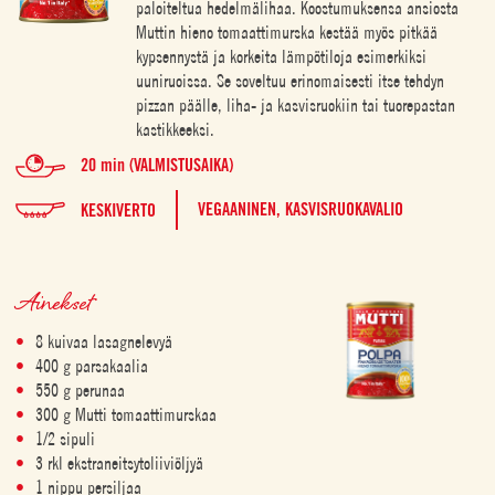
paloiteltua hedelmälihaa. Koostumuksensa ansiosta
Muttin hieno tomaattimurska kestää myös pitkää
kypsennystä ja korkeita lämpötiloja esimerkiksi
uuniruoissa. Se soveltuu erinomaisesti itse tehdyn
pizzan päälle, liha- ja kasvisruokiin tai tuorepastan
kastikkeeksi.
20 min (VALMISTUSAIKA)
VEGAANINEN,
KASVISRUOKAVALIO
KESKIVERTO
Ainekset
8 kuivaa lasagnelevyä
400 g parsakaalia
550 g perunaa
300 g Mutti tomaattimurskaa
1/2 sipuli
3 rkl ekstraneitsytoliiviöljyä
1 nippu persiljaa