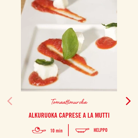
Tomaattimurska
ALKURUOKA CAPRESE A LA MUTTI
BR
SAR
HELPPO
10 min