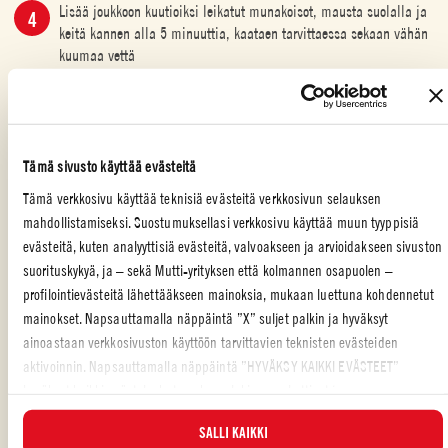
Lisää joukkoon kuutioiksi leikatut munakoisot, mausta suolalla ja
keitä kannen alla 5 minuuttia, kaataen tarvittaessa sekaan vähän
kuumaa vettä
Lisää sekaan tomaattimurska ja pari basilikanlehteä
Jatka kypsentämistä kunnes, kastike on redusoitunut
Tämä sivusto käyttää evästeitä
Tämä verkkosivu käyttää teknisiä evästeitä verkkosivun selauksen
Mausta suolalla ja pippurilla
mahdollistamiseksi. Suostumuksellasi verkkosivu käyttää muun tyyppisiä
evästeitä, kuten analyyttisiä evästeitä, valvoakseen ja arvioidakseen sivuston
Sillä aikaa pilko pistaasit ja kypsennä pasta kiehuvassa ja
suorituskykyä, ja – sekä Mutti-yrityksen että kolmannen osapuolen –
suolatussa vedessä al denteksi
profilointievästeitä lähettääkseen mainoksia, mukaan luettuna kohdennetut
mainokset. Napsauttamalla näppäintä ”X” suljet palkin ja hyväksyt
Valuta lävikössä ja sekoita kastikkeen kanssa sammutetulla
liedellä
ainoastaan verkkosivuston käyttöön tarvittavien teknisten evästeiden
aktivoinnin. Napsauttamalla näppäintä ”HYVÄKSY KAIKKI EVÄSTEET”
Pane pasta lautasille ja viimeistele kourallisella pilkottuja
hyväksyt kaikki evästeluokat, mukaan lukien analyyttiset ja
pistaasipähkinöitä ja raastettua ricotta salata -juustoa maun
profilointievästeet. Voit valita milloin tahansa, mitkä evästeet hyväksyt, ja
mukaan
SALLI KAIKKI
katsella päivitettyä evästeluetteloa ”HALLINNOI”-painikkeesta. Lisätietoja