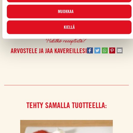
varten tutustu
Evästekäytäntöömme
.
MUOKKAA
TOMATO MONDAY
,
PÄÄRUOKA
,
ITALIALAINEN
,
VIHANNEKSET
,
PASTA
KIELLÄ
Piditkö reseptistä?
ARVOSTELE JA JAA KAVEREILLESI
TEHTY SAMALLA TUOTTEELLA: