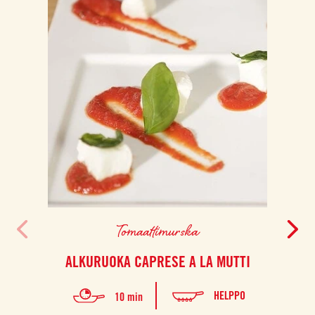
Tomaattimurska
ALKURUOKA CAPRESE A LA MUTTI
BR
SAR
HELPPO
10 min