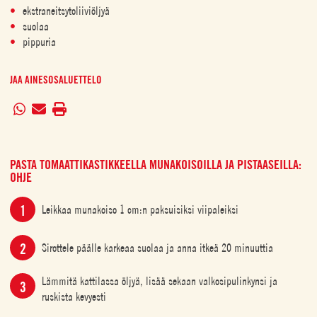
ekstraneitsytoliiviöljyä
suolaa
pippuria
JAA AINESOSALUETTELO
PASTA TOMAATTIKASTIKKEELLA MUNAKOISOILLA JA PISTAASEILLA:
OHJE
Leikkaa munakoiso 1 cm:n paksuisiksi viipaleiksi
Sirottele päälle karkeaa suolaa ja anna itkeä 20 minuuttia
Lämmitä kattilassa öljyä, lisää sekaan valkosipulinkynsi ja
ruskista kevyesti