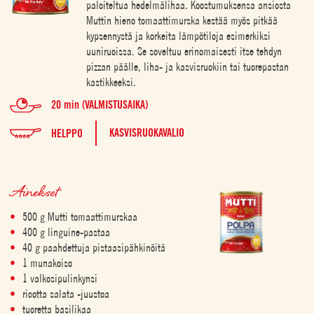
paloiteltua hedelmälihaa. Koostumuksensa ansiosta
Muttin hieno tomaattimurska kestää myös pitkää
kypsennystä ja korkeita lämpötiloja esimerkiksi
uuniruoissa. Se soveltuu erinomaisesti itse tehdyn
pizzan päälle, liha- ja kasvisruokiin tai tuorepastan
kastikkeeksi.
20 min (VALMISTUSAIKA)
KASVISRUOKAVALIO
HELPPO
Ainekset
500 g Mutti tomaattimurskaa
400 g linguine-pastaa
40 g paahdettuja pistaasipähkinöitä
1 munakoiso
1 valkosipulinkynsi
ricotta salata -juustoa
tuoretta basilikaa