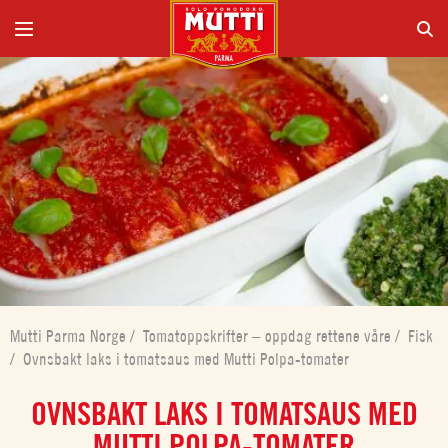
Mutti Parma Norge
/
Tomatoppskrifter – oppdag rettene våre
/
Fisk
/
Ovnsbakt laks i tomatsaus med Mutti Polpa-tomater
OVNSBAKT LAKS I TOMATSAUS MED
MUTTI POLPA-TOMATER