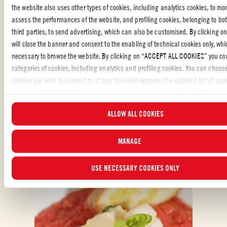
the website also uses other types of cookies, including analytics cookies, to mo
Likte du oppskriften?
assess the performances of the website, and profiling cookies, belonging to bo
third parties, to send advertising, which can also be customised. By clicking on
VURDER OG DEL MED VENNENE DINE
will close the banner and consent to the enabling of technical cookies only, whi
necessary to browse the website. By clicking on “ACCEPT ALL COOKIES” you con
categories of cookies, including analytics and profiling cookies. You can choos
cookies you wish to consent to at any time and examine the updated list of cook
clicking on “MANAGE”. For more information, please read our
Cookie Policy
.
ALLOW ALL COOKIES
OGSÅ LAGET MED: KNUSTE TOMATER
MANAGE
USE NECESSARY COOKIES ONLY