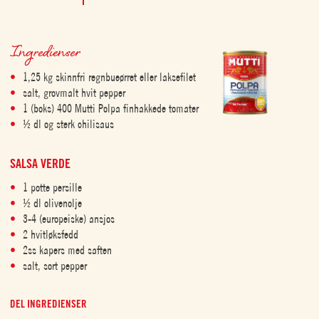
Ingredienser
1,25 kg skinnfri regnbueørret eller laksefilet
salt, grovmalt hvit pepper
1 (boks) 400 Mutti Polpa finhakkede tomater
½ dl og sterk chilisaus
SALSA VERDE
1 potte persille
½ dl olivenolje
3-4 (europeiske) ansjos
2 hvitløksfedd
2ss kapers med saften
salt, sort pepper
DEL INGREDIENSER