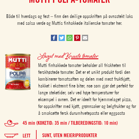
Både til hverdags og fest – finn den deilige oppskriften på ovnsstekt laks
med salsa verde og Muttis finhakkede italienske tomater her.
Laget med
Knuste tomater
Mutti finhakkede tomater beholder all friskheten til
ferskhøstede tomater. Det er et unikt produkt fordi den
kombinerer tomatsaften og delen med mest fruktkjøtt,
hakket i ekstremt fine biter, noe som gjør det perfekt for
lange steketider, selv ved høye temperaturer for
eksempel i ovnen. Det er ideelt for hjemmelaget pizza,
for oppskrifter med kjøtt, grønnsaker og belgfrukter og for
å smaksette fersk durumhvetepasta eller eggpasta
45 min (KOKETID: 35 min / TILBEREDINGSTID: 10 min)
SUNT,
UTEN MEIERIPRODUKTER
LETT