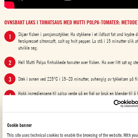
OVNSBAKT LAKS I TOMATSAUS MED MUTTI POLPA-TOMATER: METODE
Skjær fisken i porsjonsstykker. Ha stykkene i et ildfast fat and krydr
ferskpresset sitronsaft, salt og hvit pepper. La stå i 15 minutter slik 
utvikle seg.
Hell Mutti Polpa finhakkede tomater over fisken. Ha over litt søt og ste
Stek i ovnen ved 225°C i 15–20 minutter, avhengig av tykkelsen på fi
Hakk ingrediensene til salsa verde på en fjøl og bruk en blender til å 
Server med fisken og de dampede grønnsakene.
Cookie banner
HOVEDRETTER
,
FISK
This site uses technical cookies to enable the browsing of the website. With you