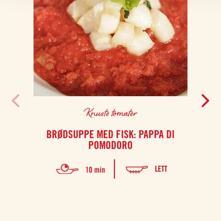
Knuste tomater
BRØDSUPPE MED FISK: PAPPA DI
V
POMODORO
LETT
10 min