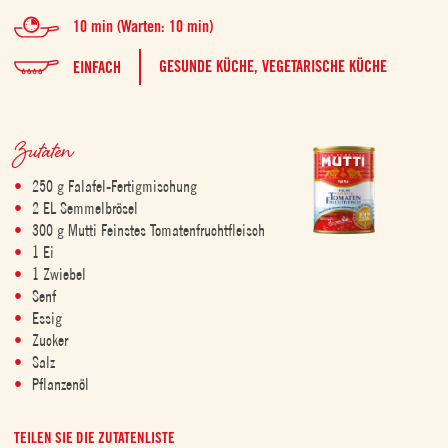
10 min (Warten: 10 min)
GESUNDE KÜCHE,
VEGETARISCHE KÜCHE
EINFACH
Zutaten
250 g Falafel-Fertigmischung
2 EL Semmelbrösel
300 g Mutti Feinstes Tomatenfruchtfleisch
1 Ei
1 Zwiebel
Senf
Essig
Zucker
Salz
Pflanzenöl
TEILEN SIE DIE ZUTATENLISTE