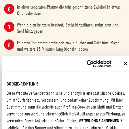
In einer separaten Pfanne die fein geschnittene Zwiebel in etwas
Öl anschwitzen
Wenn sie zu brutzeln beginnt, Essig hinzufügen, reduzieren und
Senf hinzugeben
Feinstes Tomatenfruchtfleisch sowie Zucker und Salz hinzufügen
und weitere 15 Minuten lang köcheln lassen
Die besten Ergebnisse erzielen Sie, wenn Sie die Sauce mit dem
Pürierstab zu einer sämigen, ketchupähnlichen Konsistenz
verarbeiten
COOKIE-RICHTLINIE
Servieren Sie das Gericht mit weichem Brot, einigen Salatblättern
und der Sauce
Diese Website verwendet technische und anonymisierte statistische Cookies,
um Ihr Surferlebnis zu verbessern, und bedarf keiner Zustimmung. Mit Ihrer
Zustimmung kann die Website auch Profiling-Cookies von Mutti und Dritten
verwenden, um Werbung, einschließlich individuell angepasster Werbung, zu
VORSPEISEN
,
SCHNELL UND LECKER
,
ESSEN MIT FREUNDEN
,
versenden. Durch Anklicken der Schaltfläche „
WEITER OHNE ANNEHMEN X
“
HAUPTGERICHTE
,
PARTY-REZEPTE
,
VEGETARISCHE GERICHTE
,
schließen Sie das Banner und stimmen zu, dass nur technische Cookies