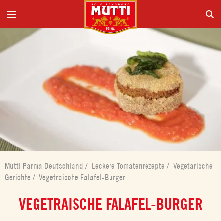
Mutti Parma Deutschland
/
Leckere Tomatenrezepte
/
Vegetarische
Gerichte
/
Vegetraische Falafel-Burger
VEGETRAISCHE FALAFEL-BURGER