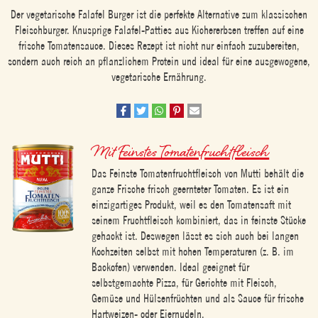
Der vegetarische Falafel Burger ist die perfekte Alternative zum klassischen
Fleischburger. Knusprige Falafel-Patties aus Kichererbsen treffen auf eine
frische Tomatensauce. Dieses Rezept ist nicht nur einfach zuzubereiten,
sondern auch reich an pflanzlichem Protein und ideal für eine ausgewogene,
vegetarische Ernährung.
Mit
Feinstes Tomatenfruchtfleisch
Das Feinste Tomatenfruchtfleisch von Mutti behält die
ganze Frische frisch geernteter Tomaten. Es ist ein
einzigartiges Produkt, weil es den Tomatensaft mit
seinem Fruchtfleisch kombiniert, das in feinste Stücke
gehackt ist. Deswegen lässt es sich auch bei langen
Kochzeiten selbst mit hohen Temperaturen (z. B. im
Backofen) verwenden. Ideal geeignet für
selbstgemachte Pizza, für Gerichte mit Fleisch,
Gemüse und Hülsenfrüchten und als Sauce für frische
Hartweizen- oder Eiernudeln.