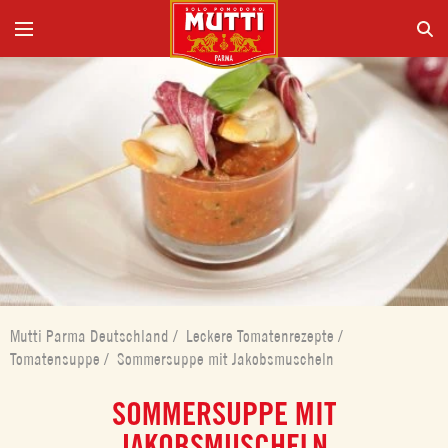
Mutti Parma Deutschland
/
Leckere Tomatenrezepte
/
Tomatensuppe
/
Sommersuppe mit Jakobsmuscheln
SOMMERSUPPE MIT
JAKOBSMUSCHELN