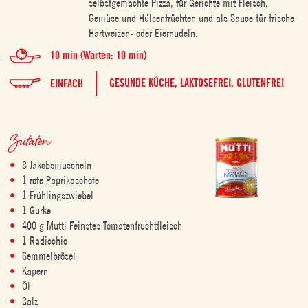
selbstgemachte Pizza, für Gerichte mit Fleisch,
Gemüse und Hülsenfrüchten und als Sauce für frische
Hartweizen- oder Eiernudeln.
10 min (Warten: 10 min)
GESUNDE KÜCHE,
LAKTOSEFREI,
GLUTENFREI
EINFACH
Zutaten
8 Jakobsmuscheln
1 rote Paprikaschote
1 Frühlingszwiebel
1 Gurke
400 g Mutti Feinstes Tomatenfruchtfleisch
1 Radicchio
Semmelbrösel
Kapern
Öl
Salz