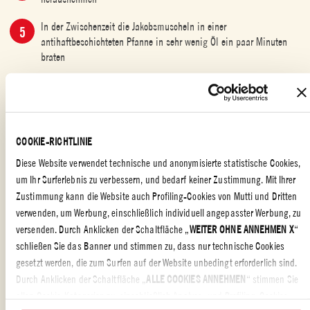
In der Zwischenzeit die Jakobsmuscheln in einer
antihaftbeschichteten Pfanne in sehr wenig Öl ein paar Minuten
braten
Die gekühlte Suppe in Gläsern anrichten: abwechselnd Radicchio
und Jakobsmuscheln auf einen Spieß stecken und über jedes
Suppenglas einen Spieß legen
COOKIE-RICHTLINIE
Diese Website verwendet technische und anonymisierte statistische Cookies,
um Ihr Surferlebnis zu verbessern, und bedarf keiner Zustimmung. Mit Ihrer
VORSPEISEN
,
SCHNELL UND LECKER
,
ESSEN MIT FREUNDEN
,
Zustimmung kann die Website auch Profiling-Cookies von Mutti und Dritten
HAUPTGERICHTE
,
ITALIENISCHE KÜCHE
,
TOMATENSUPPE
,
FÜR DIE
GANZE FAMILIE
,
FISCH
verwenden, um Werbung, einschließlich individuell angepasster Werbung, zu
versenden. Durch Anklicken der Schaltfläche „
WEITER OHNE ANNEHMEN X
“
schließen Sie das Banner und stimmen zu, dass nur technische Cookies
gesetzt werden, die zum Surfen auf der Website unbedingt erforderlich sind.
Mediterrane Leichtigkeit für warme Tage
Durch Anklicken der Schaltfläche „
ALLE COOKIES ANNEHMEN
“ stimmen Sie
allen Cookie-Kategorien zu, einschließlich Analyse- und Profiling-Cookies.
Die
gekühlte Sommersuppe mit Jakobsmuscheln
ist inspiriert von der