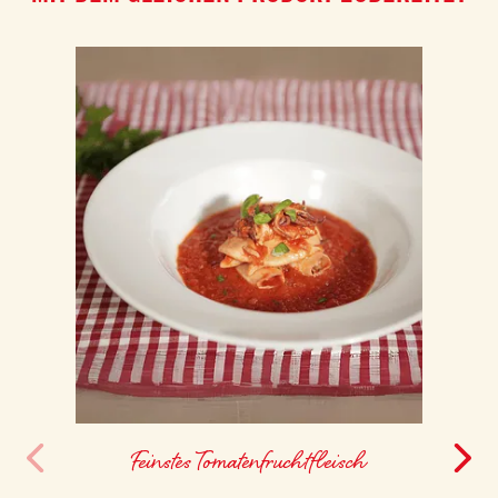
Ob mit frischen Kräutern, Zitrusnoten, hochwertigem Olivenöl oder leicht
gerösteten Nüssen –
Jakobsmuscheln
lassen sich
vielseitig kombinieren
und verleihen jedem Gericht eine
elegante Note.
Auch
knuspriges Brot
oder
feines Gemüse
passen hervorragend dazu. Diese Vielseitigkeit macht
sie zu einer idealen Zutat für raffinierte, aber dennoch unkomplizierte
Gerichte mit mediterranem Charakter.
Feinstes Tomatenfruchtfleisch