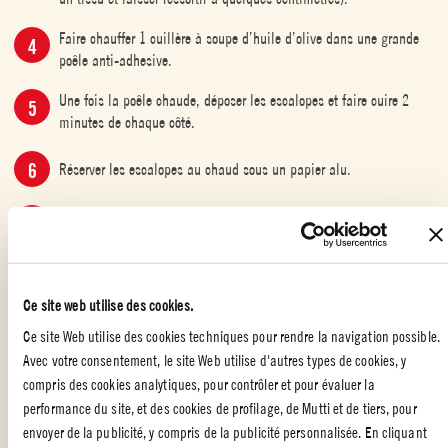
Faire chauffer 1 cuillère à soupe d’huile d’olive dans une grande
poêle anti-adhesive.
Une fois la poêle chaude, déposer les escalopes et faire cuire 2
minutes de chaque côté.
Réserver les escalopes au chaud sous un papier alu.
Dans la poêle, verser le vinaigre de Xérés, le fond de veau délayé
dans 20 cl d’eau, le concentré de tomates MUTTI, la moitié du
zeste du citron finement haché. Ajouter une vingtaine de feuilles
d’estragon, faire réduire à feu vif, saler et poivrer.
Ce site web utilise des cookies.
Ajouter les escalopes dans la poêle pour les réchauffer quelques
Ce site Web utilise des cookies techniques pour rendre la navigation possible.
minutes puis servir bien chaud, décoré de feuilles d’estragon et de
Avec votre consentement, le site Web utilise d'autres types de cookies, y
sauge.
compris des cookies analytiques, pour contrôler et pour évaluer la
performance du site, et des cookies de profilage, de Mutti et de tiers, pour
envoyer de la publicité, y compris de la publicité personnalisée. En cliquant