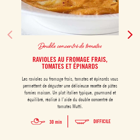
Double concentré de tomates
RAVIOLES AU FROMAGE FRAIS,
BR
TOMATES ET ÉPINARDS
Les b
Les ravioles au fromage frais, tomates et épinards vous
de la 
permettent de déguster une délicieuse recette de pâtes
savou
farcies maison. Un plat italien typique, gourmand et
to
équilibré, réalisé à l’aide du double concentré de
tomates Mutti.
DIFFICILE
30 min