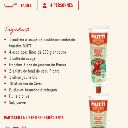
4 PERSONNES
FACILE
Ingrédients
1 cuillère à soupe de double concentré de
tomates MUTTI
4 escalopes fines de 200 g chacune
1 botte de sauge
tranches Fines de jambon de Parme
2 galets de fond de veau Picard
1 citron jaune bio
10 cl de vin de Xérés
Quelques branches d’estragon
Huile d’olive
Sel, poivre
PARTAGER LA LISTE DES INGRÉDIENTS