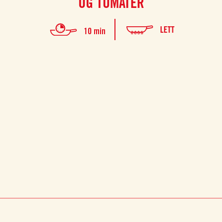
OG TOMATER
LETT
10 min