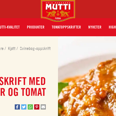
UTTI-KVALITET
PRODUKTER
TOMATOPPSKRIFTER
NYHETER
HIGH
åre
/
Kjøtt
/
Svinebog-oppskrift
SKRIFT MED
R OG TOMAT