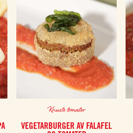
Knuste tomater
PA
VEGETARBURGER AV FALAFEL