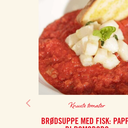
Knuste tomater
BRØDSUPPE MED FISK: PAP