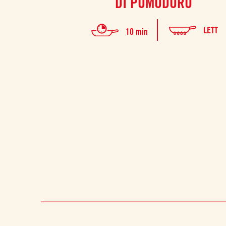
DI POMODORO
LETT
10 min