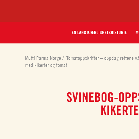
EN LANG KJÆRLIGHETSHISTORIE
M
Mutti Parma Norge
/
Tomatoppskrifter – oppdag rettene v
med kikerter og tomat
SVINEBOG-OPP
KIKERTE