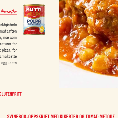
 tomater
erskhøstede
tomatsaften
er, noe som
raturer for
 pizza, for
å smaksette
r eggpasta
GLUTENFRITT
SVINEBOG-OPPSKRIFT MED KIKERTER OG TOMAT: METODE