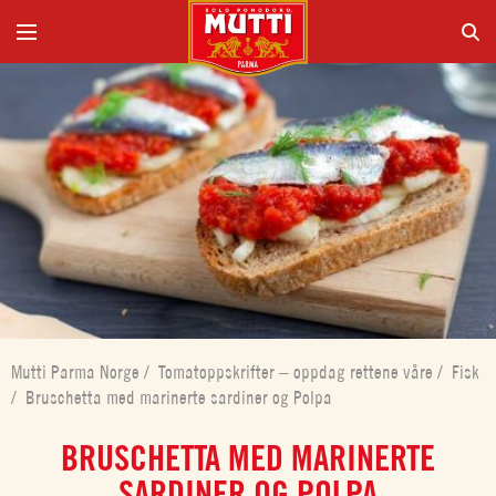
Mutti Parma Norge
/
Tomatoppskrifter – oppdag rettene våre
/
Fisk
/
Bruschetta med marinerte sardiner og Polpa
BRUSCHETTA MED MARINERTE
SARDINER OG POLPA