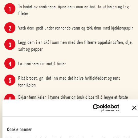
Ta hodet av sardinene, åpne dem som en bok, ta ut beina og lag
fileter
Vask dem godt under rennende vann og tørk dem med kjøkkenpapir
Legg dem i en skål sammen med den filtrerte appelsinsaften, olje,
salt og pepper
La marinere i minst 4 timer
Rist brødet, gni det inn med det halve hvitløkfeddet og rens
fennikelen
Skjær fennikelen i tynne skiver og bruk disse til å legge et første
lag på brødskivene
Bruk en finmasket sil til å skille tomatkjøttet fra saften og krydre
etter kjøttet etter ønske med ekstra jomfru olivenolje, salt og pepper
Cookie banner
Legg det pent opp på skivene med fennikel, legg til to sardinfileter