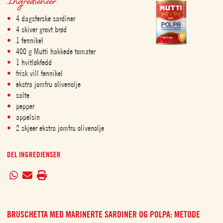
Ingredienser
4 dagsferske sardiner
4 skiver grovt brød
1 fennikel
400 g Mutti hakkede tomater
1 hvitløkfedd
frisk vill fennikel
ekstra jomfru olivenolje
salte
pepper
appelsin
2 skjeer ekstra jomfru olivenolje
DEL INGREDIENSER
BRUSCHETTA MED MARINERTE SARDINER OG POLPA: METODE