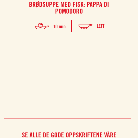
BRØDSUPPE MED FISK: PAPPA DI
V
POMODORO
LETT
10 min
SE ALLE DE GODE OPPSKRIFTENE VÅRE