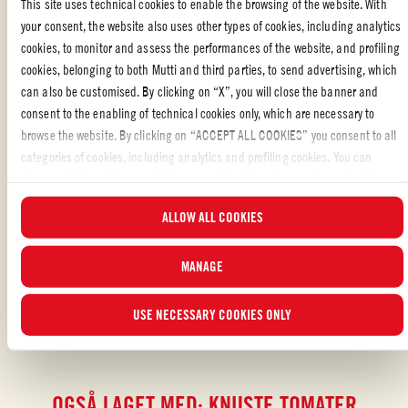
This site uses technical cookies to enable the browsing of the website. With
per brødskive og kompletter med vill fennikel til sist
your consent, the website also uses other types of cookies, including analytics
cookies, to monitor and assess the performances of the website, and profiling
Ringle over olje og server straks
cookies, belonging to both Mutti and third parties, to send advertising, which
can also be customised. By clicking on “X”, you will close the banner and
consent to the enabling of technical cookies only, which are necessary to
browse the website. By clicking on “ACCEPT ALL COOKIES” you consent to all
FORRETTER
,
ITALIENSK MAT
,
FISK
categories of cookies, including analytics and profiling cookies. You can
choose which cookies you wish to consent to at any time and examine the
Likte du oppskriften?
updated list of cookies by clicking on “MANAGE”. For more information, please
ALLOW ALL COOKIES
read our
Cookie Policy
.
VURDER OG DEL MED VENNENE DINE
MANAGE
USE NECESSARY COOKIES ONLY
OGSÅ LAGET MED: KNUSTE TOMATER