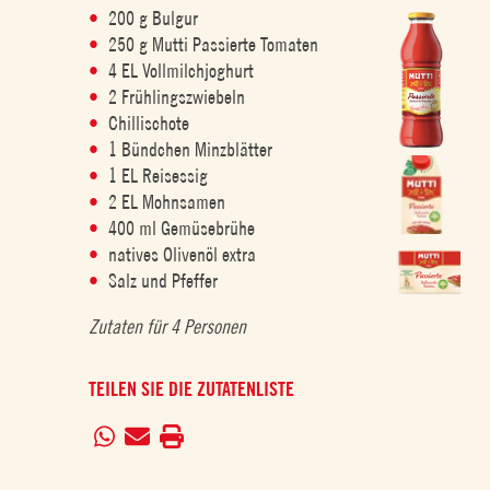
200 g Bulgur
250 g Mutti Passierte Tomaten
4 EL Vollmilchjoghurt
2 Frühlingszwiebeln
Chillischote
1 Bündchen Minzblätter
1 EL Reisessig
2 EL Mohnsamen
400 ml Gemüsebrühe
natives Olivenöl extra
Salz und Pfeffer
Zutaten für 4 Personen
TEILEN SIE DIE ZUTATENLISTE