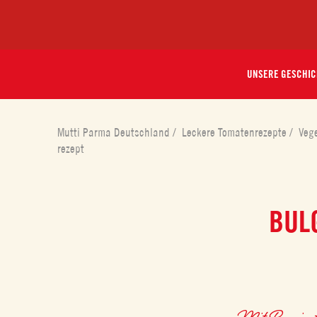
UNSERE GESCHIC
Mutti Parma Deutschland
/
Leckere Tomatenrezepte
/
Veg
rezept
BUL
Mit
Passier