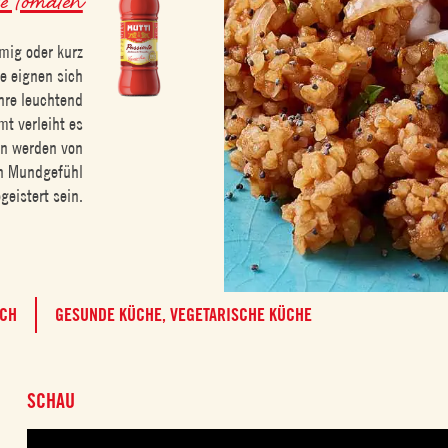
mig oder kurz
e eignen sich
ihre leuchtend
t verleiht es
ten werden von
n Mundgefühl
geistert sein.
ACH
GESUNDE KÜCHE,
VEGETARISCHE KÜCHE
SCHAU