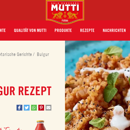
HTE
QUALITÄT VON MUTTI
PRODUKTE
REZEPTE
NACHRICHTEN
etarische Gerichte
/
Bulgur
GUR REZEPT
te Tomaten