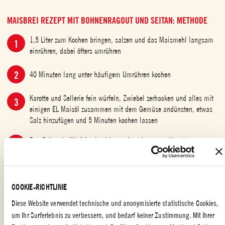
MAISBREI REZEPT MIT BOHNENRAGOUT UND SEITAN: METHODE
1,5 Liter zum Kochen bringen, salzen und das Maismehl langsam
einrühren, dabei öfters umrühren
40 Minuten lang unter häufigem Umrühren kochen
Karotte und Sellerie fein würfeln, Zwiebel zerhacken und alles mit
einigen EL Maisöl zusammen mit dem Gemüse andünsten, etwas
Salz hinzufügen und 5 Minuten kochen lassen
Den Seitan in Würfel schneiden und zu dem angedünsteten
Gemüse geben, passierte Tomaten zugeben und weitere 10 Minuten
kochen lassen
Die Salbeiblätter frittieren, die Polenta mit dem Seitanragout und
COOKIE-RICHTLINIE
einigen knusprigen Salbeiblättchen darüber servieren
Diese Website verwendet technische und anonymisierte statistische Cookies,
um Ihr Surferlebnis zu verbessern, und bedarf keiner Zustimmung. Mit Ihrer