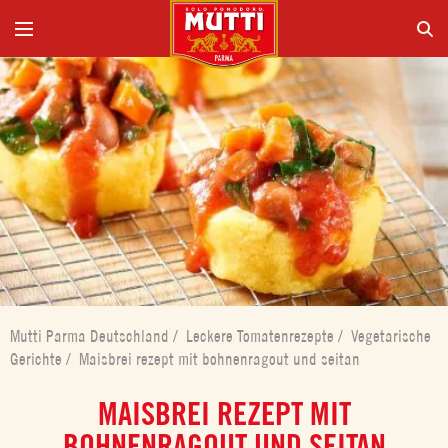
Mutti Parma Deutschland
/
Leckere Tomatenrezepte
/
Vegetarische
Gerichte
/
Maisbrei rezept mit bohnenragout und seitan
MAISBREI REZEPT MIT
BOHNENRAGOUT UND SEITAN