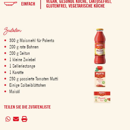
VEGAN,
GESUNDE KÜCHE,
LAKTOSEFREI,
EINFACH
GLUTENFREI,
VEGETARISCHE KÜCHE
Zutaten
300 g Maismehl für Polenta
200 g rote Bohnen
200 g Seitan
1 kleine Zwiebel
1 Selleriestange
1 Karotte
250 g passierte Tomaten Mutti
Einige Salbeiblättchen
Maisöl
TEILEN SIE DIE ZUTATENLISTE