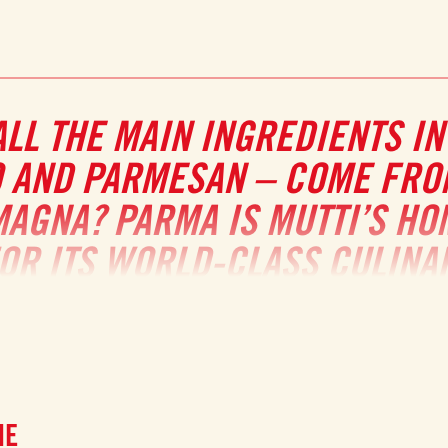
LL THE MAIN INGREDIENTS IN
 AND PARMESAN – COME FROM
AGNA? PARMA IS MUTTI’S HOM
OR ITS WORLD-CLASS CULINAR
mesan, and savory prosciutto makes them a temptation that everyone wil
served hot straight from the oven or at room temperature. They can be
enjoyed on their own for an
easy and elegant treat
!
NE