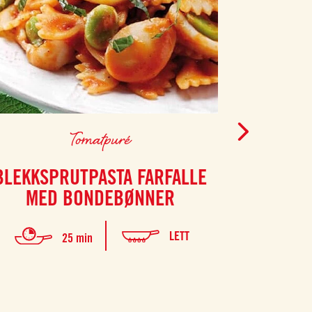
Tomatpuré
BLEKKSPRUTPASTA FARFALLE
AUBERGIN
MED BONDEBØNNER
LETT
25 min