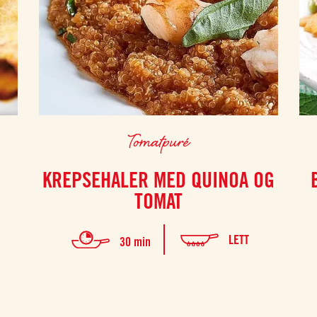
Tomatpuré
KREPSEHALER MED QUINOA OG
TOMAT
LETT
30 min