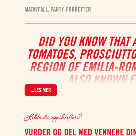
MATAVFALL
,
PARTY
,
FORRETTER
DID YOU KNOW THAT A
TOMATOES, PROSCIUTTO
REGION OF EMILIA-ROM
ALSO KNOWN F
...LES MER
The combination of puff pastry,
tangy tomato sauce
, par
parties
as well as
informal gatherings
– and they can be 
Likte du oppskriften?
VURDER OG DEL MED VENNENE DI