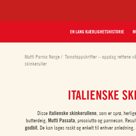
EN LANG KJÆRLIGHETSHISTORIE
M
Mutti Parma Norge
/
Tomatoppskrifter – oppdag rettene v
skinkeruller
ITALIENSKE S
Disse
italienske skinkerullene
, som er sprø, herlig
butterdeig,
Mutti Passata
, prosciutto og parmesan. Resul
godbit
. De kan lages raskt og enkelt til enhver anledning,