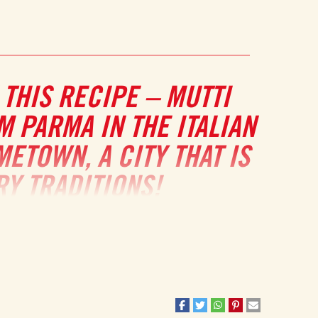
 THIS RECIPE – MUTTI
 PARMA IN THE ITALIAN
ETOWN, A CITY THAT IS
Y TRADITIONS!
l appreciate. They are suitable for any occasion –
dinner
 paired with other
finger foods
for an
Italian appetizer
, or