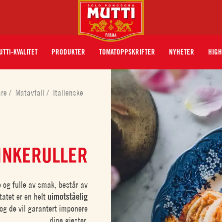
UTTI-KVALITET
PRODUKTER
TOMATOPPSKRIFTER
NYHETER
HIGH
åre
/
Matavfall
/
Italienske
KINKERULLER
e og fulle av smak, består av
tatet er en helt
uimotståelig
 og de vil garantert imponere
dine gjester.