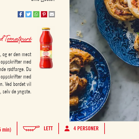
ed
Tomatpuré
, og er den mest
 oppskrifter med
nde rødfarge. Du
i oppskrifter med
en. Ved bordet vil
, selv de yngste.
LETT
4 PERSONER
5 min)