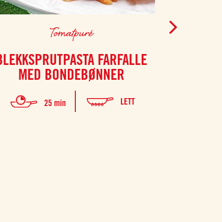
Tomatpuré
BLEKKSPRUTPASTA FARFALLE
AUBERGIN
MED BONDEBØNNER
LETT
25 min