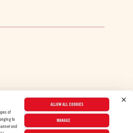
ALLOW ALL COOKIES
ypes of
longing to
MANAGE
 banner and
Populære oppskrifter