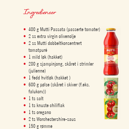
Ingredienser
400 g Mutti Passata (passerte tomater)
2 ss extra virgin olivenolje
2 ss Mutti dobbeltkonsentrert
tomatpuré
1 mild løk (hakket)
200 g sjampinjong, skåret i strimler
(julienne)
1 fedd hvitløk (hakket )
600 g pølse (skåret i skiver (f.eks.
falukorv))
1 ts salt
1 ts knuste chiliflak
1 ts oregano
2 ts Worchestershire-saus
150 g rømme