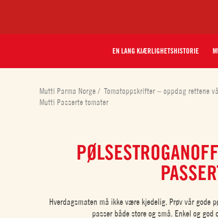
EN LANG KJÆRLIGHETSHISTORIE
M
Mutti Parma Norge
/
Tomatoppskrifter – oppdag rettene v
Mutti Passerte tomater
PØLSESTROGANOFF
PASSER
Hverdagsmaten må ikke være kjedelig. Prøv vår gode pø
passer både store og små. Enkel og god 