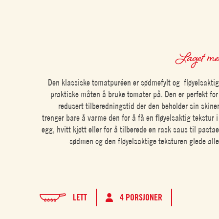
Laget m
Den klassiske tomatpuréen er sødmefylt og fløyelsaktig
praktiske måten å bruke tomater på. Den er perfekt for
redusert tilberedningstid der den beholder sin skine
trenger bare å varme den for å få en fløyelsaktig tekstur 
egg, hvitt kjøtt eller for å tilberede en rask saus til pasta
sødmen og den fløyelsaktige teksturen glede alle
LETT
4 PORSJONER