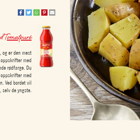
ed
Tomatpuré
, og er den mest
 oppskrifter med
nde rødfarge. Du
i oppskrifter med
en. Ved bordet vil
, selv de yngste.