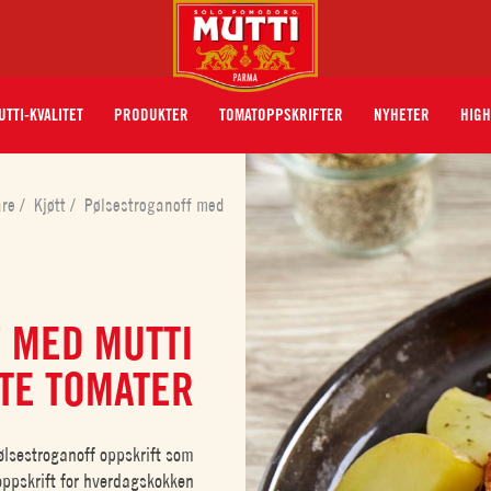
UTTI-KVALITET
PRODUKTER
TOMATOPPSKRIFTER
NYHETER
HIGH
åre
/
Kjøtt
/
Pølsestroganoff med
 MED MUTTI
TE TOMATER
lsestroganoff oppskrift som
oppskrift for hverdagskokken