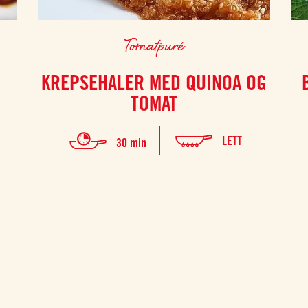
Tomatpuré
KREPSEHALER MED QUINOA OG
TOMAT
LETT
30 min