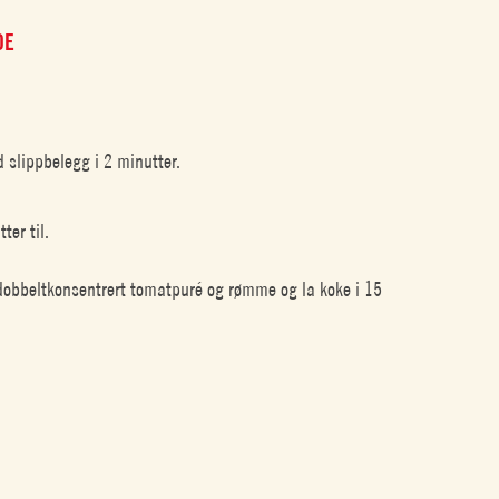
DE
 slippbelegg i 2 minutter.
ter til.
i dobbeltkonsentrert tomatpuré og rømme og la koke i 15