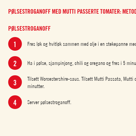
PØLSESTROGANOFF MED MUTTI PASSERTE TOMATER: METO
PØLSESTROGANOFF
Fres løk og hvitløk sammen med olje i en stekepanne med
Ha i pølse, sjampinjong, chili og oregano og fres i 5 minut
Tilsett Worcestershire-saus. Tilsett Mutti Passata, Mutt
minutter.
Server pølsestroganoff.