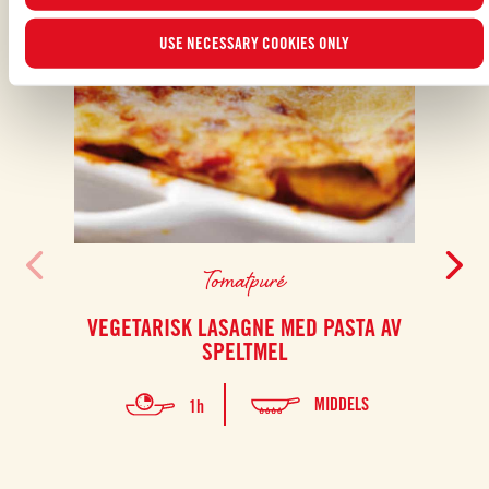
USE NECESSARY COOKIES ONLY
Tomatpuré
VEGETARISK LASAGNE MED PASTA AV
KRE
SPELTMEL
MIDDELS
1h