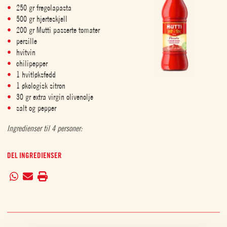
250 gr fregolapasta
500 gr hjerteskjell
200 gr Mutti passerte tomater
persille
hvitvin
chilipepper
1 hvitløksfedd
1 økologisk sitron
30 gr extra virgin olivenolje
salt og pepper
Ingredienser til 4 personer:
DEL INGREDIENSER