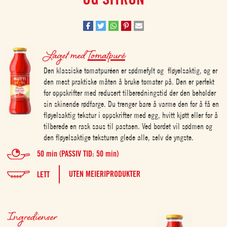
Laget med
Tomatpuré
Den klassiske tomatpuréen er sødmefylt og fløyelsaktig, og er
den mest praktiske måten å bruke tomater på. Den er perfekt
for oppskrifter med redusert tilberedningstid der den beholder
sin skinende rødfarge. Du trenger bare å varme den for å få en
fløyelsaktig tekstur i oppskrifter med egg, hvitt kjøtt eller for å
tilberede en rask saus til pastaen. Ved bordet vil sødmen og
den fløyelsaktige teksturen glede alle, selv de yngste.
50 min (PASSIV TID: 50 min)
UTEN MEIERIPRODUKTER
LETT
Ingredienser