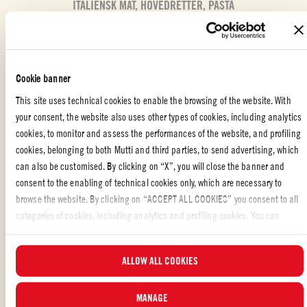
ITALIENSK MAT
,
HOVEDRETTER
,
PASTA
Likte du oppskriften?
VURDER OG DEL MED VENNENE DINE
Cookie banner
This site uses technical cookies to enable the browsing of the website. With
your consent, the website also uses other types of cookies, including analytics
cookies, to monitor and assess the performances of the website, and profiling
cookies, belonging to both Mutti and third parties, to send advertising, which
can also be customised. By clicking on “X”, you will close the banner and
consent to the enabling of technical cookies only, which are necessary to
OGSÅ LAGET MED: TOMATPURÉ
browse the website. By clicking on “ACCEPT ALL COOKIES” you consent to all
categories of cookies, including analytics and profiling cookies. You can
choose which cookies you wish to consent to at any time and examine the
updated list of cookies by clicking on “MANAGE”. For more information, please
ALLOW ALL COOKIES
read our
Cookie Policy
.
MANAGE