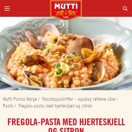
Mutti Parma Norge
/
Tomatoppskrifter – oppdag rettene våre
/
Pasta
/
Fregola-pasta med hjerteskjell og sitron
FREGOLA-PASTA MED HJERTESKJELL
OG SITRON