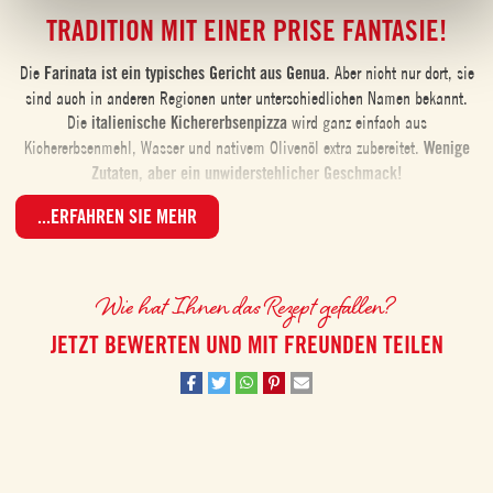
TRADITION MIT EINER PRISE FANTASIE!
Die
Farinata ist ein typisches Gericht aus Genua
. Aber nicht nur dort, sie
sind auch in anderen Regionen unter unterschiedlichen Namen bekannt.
Die
italienische Kichererbsenpizza
wird ganz einfach aus
Kichererbsenmehl, Wasser und nativem Olivenöl extra zubereitet.
Wenige
Zutaten, aber ein unwiderstehlicher Geschmack!
...ERFAHREN SIE MEHR
Doch kann man sie noch raffinierter machen?
Wie hat Ihnen das Rezept gefallen?
Absolut! Durch die Zugabe von passierten Tomaten zum Teig erhält die
Farinata nicht nur eine hübsche rote Farbe, sondern auch eine süßliche
JETZT BEWERTEN UND MIT FREUNDEN TEILEN
Note, die wunderbar mit dem Kichererbsenmehl harmoniert.
Das Highlight ist eine Füllung aus Auberginen, pflanzlichem Stracchino-
Käse und frischen Basilikumblättern!
DIE PERFEKTE FARINATA? LASS DEN TEIG