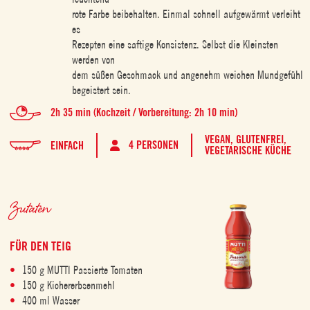
rote Farbe beibehalten. Einmal schnell aufgewärmt verleiht
es
Rezepten eine saftige Konsistenz. Selbst die Kleinsten
werden von
dem süßen Geschmack und angenehm weichen Mundgefühl
begeistert sein.
2h 35 min (Kochzeit / Vorbereitung: 2h 10 min)
VEGAN,
GLUTENFREI,
4 PERSONEN
EINFACH
VEGETARISCHE KÜCHE
Zutaten
FÜR DEN TEIG
150 g MUTTI Passierte Tomaten
150 g Kichererbsenmehl
400 ml Wasser