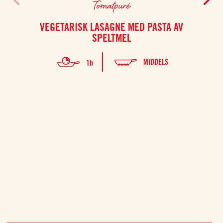
Tomatpuré
VEGETARISK LASAGNE MED PASTA AV
KRE
SPELTMEL
MIDDELS
1h