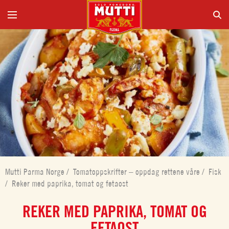
Mutti Parma Norge
/
Tomatoppskrifter – oppdag rettene våre
/
Fisk
/
Reker med paprika, tomat og fetaost
REKER MED PAPRIKA, TOMAT OG
FETAOST