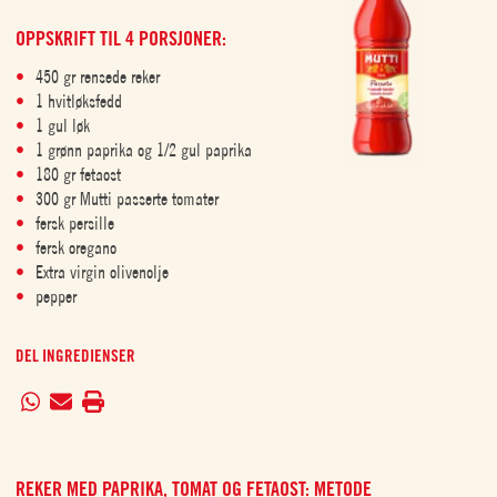
OPPSKRIFT TIL 4 PORSJONER:
450 gr rensede reker
1 hvitløksfedd
1 gul løk
1 grønn paprika og 1/2 gul paprika
180 gr fetaost
300 gr Mutti passerte tomater
fersk persille
fersk oregano
Extra virgin olivenolje
pepper
DEL INGREDIENSER
REKER MED PAPRIKA, TOMAT OG FETAOST: METODE