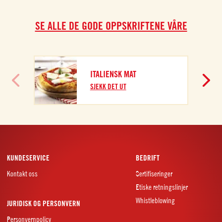
SE ALLE DE GODE OPPSKRIFTENE VÅRE
ITALIENSK MAT
SJEKK DET UT
KUNDESERVICE
BEDRIFT
Kontakt oss
Sertifiseringer
Etiske retningslinjer
Whistleblowing
JURIDISK OG PERSONVERN
Personvernpolicy