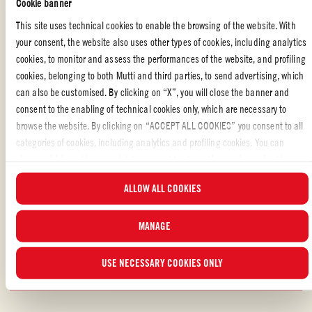
Cookie banner
Hell det oppi fire små ovnsformer (eller én stor), hell over fetaost
This site uses technical cookies to enable the browsing of the website. With
på hver porsjon og stek i ovnen på 200 °C i ca 10–15 minutter
your consent, the website also uses other types of cookies, including analytics
cookies, to monitor and assess the performances of the website, and profiling
Server med persille
cookies, belonging to both Mutti and third parties, to send advertising, which
can also be customised. By clicking on “X”, you will close the banner and
consent to the enabling of technical cookies only, which are necessary to
browse the website. By clicking on “ACCEPT ALL COOKIES” you consent to all
categories of cookies, including analytics and profiling cookies. You can
ITALIENSK MAT
,
HOVEDRETTER
,
FISK
choose which cookies you wish to consent to at any time and examine the
updated list of cookies by clicking on “MANAGE”. For more information, please
Likte du oppskriften?
ALLOW ALL COOKIES
read our
Cookie Policy
.
VURDER OG DEL MED VENNENE DINE
MANAGE
USE NECESSARY COOKIES ONLY