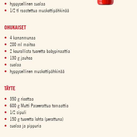
hyppysellinen suolaa
1/2 tl raastettua muskottipähkinää
OHUKAISET
4 kananmunaa
200 ml maitoa
2 kourallista tuoretta babypinaattia
130 g jauhoa
suolaa
hyppysellinen muskottipähkinää
TÄYTE
350 g ricottaa
600 g Mutti Paseerattua tomaattia
1/2 sipuli
150 g tuoretta lohta (perattuna)
suolaa ja pippuria