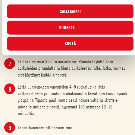
Kypsennä pienellä lämmöllä noin 10 minuuttia. Kaada sitten
profilointievästeet. Voit valita milloin tahansa, mitkä evästeet hyväksyt, ja
kastike tilavaan kulhoon. Lisää ricotta vähän kerrallaan ja sekoita
SALLI KAIKKI
katsella päivitettyä evästeluetteloa ”HALLINNOI”-painikkeesta. Lisätietoja
hyvin. Kaada taikina pursotinpussiin ja nosta syrjään.
varten tutustu
Evästekäytäntöömme
.
MUOKKAA
Ohukaisten paistaminen: Voitele pieni paistinpannu voilla tai
käytä erityistä ohukaispannua. Kaada pannulle kauhallinen
taikinaa ja jaa se tasaisesti. Paista ohukaisia jokunen minuutti ja
KIELLÄ
nosta ne lautaselle.
Leikkaa ne noin 3 cm:n suikaleiksi. Pursota täytettä koko
suikaleiden pituudelta ja kierrä suikaleet rullalle. Jatka, kunnes
olet käyttänyt kaikki ainekset.
Laita uunivuokaan vuorotellen 4–5 ruokalusikallista
valkokastiketta ja muutama ohukaisrulla kerrallaan (saumapuoli
ylöspäin). Tipauta päällimmäiseksi nokare voita ja sirottele
pinnalle pinjansiemeniä. Kypsennä 180 asteessa 10–15
minuuttia.
Tarjoa tuoreiden tillinoksien kera.