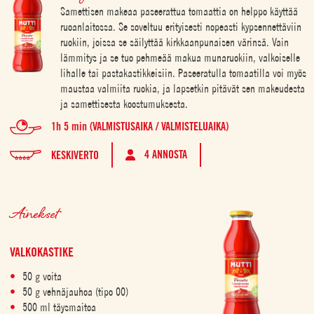
Samettisen makeaa paseerattua tomaattia on helppo käyttää
ruoanlaitossa. Se soveltuu erityisesti nopeasti kypsennettäviin
ruokiin, joissa se säilyttää kirkkaanpunaisen värinsä. Vain
lämmitys ja se tuo pehmeää makua munaruokiin, valkoiselle
lihalle tai pastakastikkeisiin. Paseeratulla tomaatilla voi myös
maustaa valmiita ruokia, ja lapsetkin pitävät sen makeudesta
ja samettisesta koostumuksesta.
1h 5 min (VALMISTUSAIKA / VALMISTELUAIKA)
4 ANNOSTA
KESKIVERTO
Ainekset
VALKOKASTIKE
50 g voita
50 g vehnäjauhoa (tipo 00)
500 ml täysmaitoa