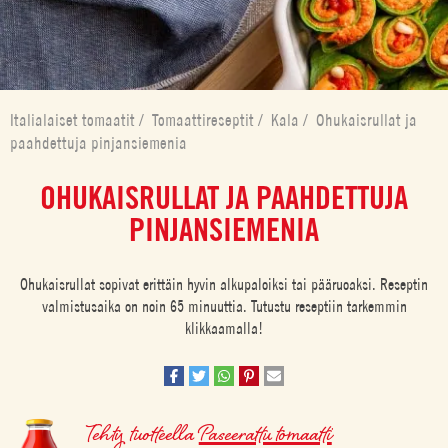
Italialaiset tomaatit
/
Tomaattireseptit
/
Kala
/
Ohukaisrullat ja
paahdettuja pinjansiemenia
OHUKAISRULLAT JA PAAHDETTUJA
PINJANSIEMENIA
Ohukaisrullat sopivat erittäin hyvin alkupaloiksi tai pääruoaksi. Reseptin
valmistusaika on noin 65 minuuttia. Tutustu reseptiin tarkemmin
klikkaamalla!
Tehty tuotteella
Paseerattu tomaatti