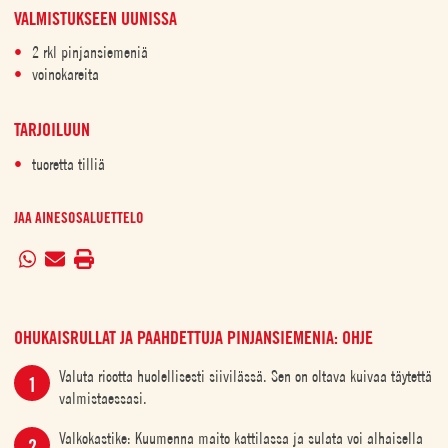
VALMISTUKSEEN UUNISSA
2 rkl pinjansiemeniä
voinokareita
TARJOILUUN
tuoretta tilliä
JAA AINESOSALUETTELO
OHUKAISRULLAT JA PAAHDETTUJA PINJANSIEMENIA: OHJE
Valuta ricotta huolellisesti siivilässä. Sen on oltava kuivaa täytettä
valmistaessasi.
Valkokastike: Kuumenna maito kattilassa ja sulata voi alhaisella