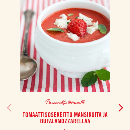
Paseerattu tomaatti
TOMAATTISOSEKEITTO MANSIKOITA JA
PEKO
BUFALAMOZZARELLAA