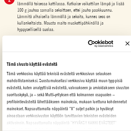
lämmöllä toisessa kattilassa. Katkaise voikattilan lämpö ja lisää
100 g jauhoa samalla sekoittaen, ettei jauho paakkuunnu.
Lämmitä alhaisella lämmöllä ja sekoita, kunnes seos on
kullankeltaista. Mausta maito muskottipähkinällä ja
hyppysellisellä suolaa.
Kaada seokseen ensi tilkka lämmintä maitoa ja sitten loput
maidosta voimakkaasti sekoittaen. Anna kastikkeen kiehua
pienellä lämmöllä 5–6 minuuttia, kunnes se sakenee. Peitä
foliolla ja nosta kattila syrjään
Tämä sivusto käyttää evästeitä
Tee ohukaistaikina: Vastaa kananmunat ja maito ja lisää
Tämä verkkosivu käyttää teknisiä evästeitä verkkosivun selauksen
hyppysellinen suolaa. Laita pinaatti tehosekoittimeen ja sekoita
mahdollistamiseksi. Suostumuksellasi verkkosivu käyttää muun tyyppisiä
joukkoon vuorotellen maitoseosta ja jauhoa. Mausta
evästeitä, kuten analyyttisiä evästeitä, valvoakseen ja arvioidakseen sivuston
muskottipähkinällä. Anna taikinan tekeytyä jääkaapissa noin puoli
suorituskykyä, ja – sekä Mutti-yrityksen että kolmannen osapuolen –
tuntia.
profilointievästeitä lähettääkseen mainoksia, mukaan luettuna kohdennetut
mainokset. Napsauttamalla näppäintä ”X” suljet palkin ja hyväksyt
Valmista sillä välin lohikastike: Hienonna sipuli ja ruskista sitä
ainoastaan verkkosivuston käyttöön tarvittavien teknisten evästeiden
ruokalusikallisessa oliiviöljyä. Kun sipuli alkaa pehmentyä, lisää
lohi ja kypsennä 2 minuuttia samalla kun pienit sitä. Kaada
aktivoinnin. Napsauttamalla näppäintä ”HYVÄKSY KAIKKI EVÄSTEET”
joukkoon paseerattu tomaatti ja mausta suolalla ja pippurilla.
hyväksyt kaikki evästeluokat, mukaan lukien analyyttiset ja