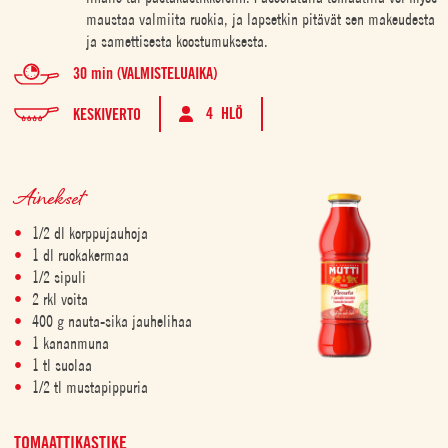
maustaa valmiita ruokia, ja lapsetkin pitävät sen makeudesta
ja samettisesta koostumuksesta.
30 min (VALMISTELUAIKA)
4 HLÖ
KESKIVERTO
Ainekset
1/2 dl korppujauhoja
1 dl ruokakermaa
1/2 sipuli
2 rkl voita
400 g nauta-sika jauhelihaa
1 kananmuna
1 tl suolaa
1/2 tl mustapippuria
TOMAATTIKASTIKE