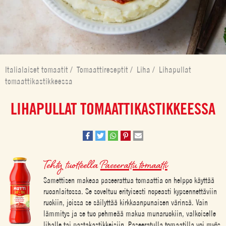
Italialaiset tomaatit
/
Tomaattireseptit
/
Liha
/
Lihapullat
tomaattikastikkeessa
LIHAPULLAT TOMAATTIKASTIKKEESSA
Tehty tuotteella
Paseerattu tomaatti
Samettisen makeaa paseerattua tomaattia on helppo käyttää
ruoanlaitossa. Se soveltuu erityisesti nopeasti kypsennettäviin
ruokiin, joissa se säilyttää kirkkaanpunaisen värinsä. Vain
lämmitys ja se tuo pehmeää makua munaruokiin, valkoiselle
lihalle tai pastakastikkeisiin. Paseeratulla tomaatilla voi myös