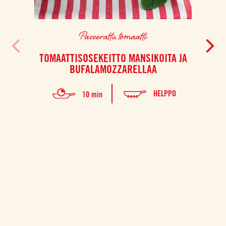
Paseerattu tomaatti
TOMAATTISOSEKEITTO MANSIKOITA JA
PEKO
BUFALAMOZZARELLAA
HELPPO
10 min