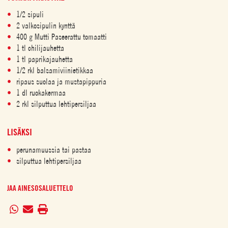
1/2 sipuli
2 valkosipulin kynttä
400 g Mutti Paseerattu tomaatti
1 tl chilijauhetta
1 tl paprikajauhetta
1/2 rkl balsamiviinietikkaa
ripaus suolaa ja mustapippuria
1 dl ruokakermaa
2 rkl silputtua lehtipersiljaa
LISÄKSI
perunamuussia tai pastaa
silputtua lehtipersiljaa
JAA AINESOSALUETTELO