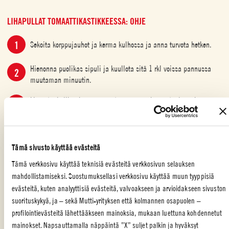
LIHAPULLAT TOMAATTIKASTIKKEESSA: OHJE
Sekoita korppujauhot ja kerma kulhossa ja anna turvota hetken.
Hienonna puolikas sipuli ja kuullota sitä 1 rkl voissa pannussa
muutaman minuutin.
Lisää jauheliha, kananmuna ja mausteet korppujauhoseokseen.
Sekoita hyvin ja lisää sipulit. Sekoita ja pyörittele lihapulliksi.
Kuumenna loput voista pannulla ja paista lihapullia muutaman
minuutin joka puolelta, kunnes pinta on kauniin ruskea. Nostele
Tämä sivusto käyttää evästeitä
lihapullat lautaselle odottamaan.
Tämä verkkosivu käyttää teknisiä evästeitä verkkosivun selauksen
Voit käyttää samaa pannua ja valmistaa tomaattikastikkeen.
mahdollistamiseksi. Suostumuksellasi verkkosivu käyttää muun tyyppisiä
Hienonna puolikas sipuli ja valkosipulinkynnet ja kuullota ne
evästeitä, kuten analyyttisiä evästeitä, valvoakseen ja arvioidakseen sivuston
pannulla.
suorituskykyä, ja – sekä Mutti-yrityksen että kolmannen osapuolen –
profilointievästeitä lähettääkseen mainoksia, mukaan luettuna kohdennetut
Lisää Mutti Paseerattu tomaatti ja mausta chili- ja
mainokset. Napsauttamalla näppäintä ”X” suljet palkin ja hyväksyt
paprikajauheella, balsamiviinietikalla sekä suolalla ja pippurilla.