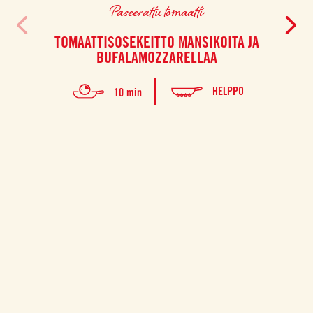
Paseerattu tomaatti
TOMAATTISOSEKEITTO MANSIKOITA JA
PEKO
BUFALAMOZZARELLAA
HELPPO
10 min