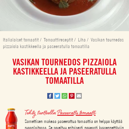
Italialaiset tomaatit
/
Tomaattireseptit
/
Liha
/
Vasikan tournedos
pizzaiola kastikkeella ja paseeratulla tomaatilla
VASIKAN TOURNEDOS PIZZAIOLA
KASTIKKEELLA JA PASEERATULLA
TOMAATILLA
Tehty tuotteella
Paseerattu tomaatti
Samettisen makeaa paseerattua tomaattia on helppo käyttää
ruoanlaitossa. Se soveltuu erityisesti nopeasti kypsennettäviin