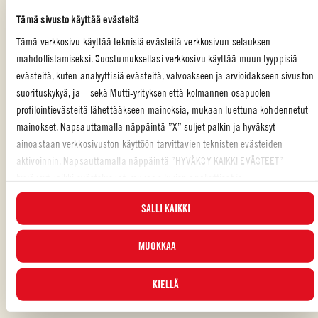
Tämä sivusto käyttää evästeitä
Tarjoilua varten levitä lautasen pohjalle reilusti tomaattikastiketta
ja aseta tournedos-pihvi keskelle lautasta
Tämä verkkosivu käyttää teknisiä evästeitä verkkosivun selauksen
mahdollistamiseksi. Suostumuksellasi verkkosivu käyttää muun tyyppisiä
Sitten mausta karkealla suolalla ja koristele tuoreilla
evästeitä, kuten analyyttisiä evästeitä, valvoakseen ja arvioidakseen sivuston
oreganonlehdillä
suorituskykyä, ja – sekä Mutti-yrityksen että kolmannen osapuolen –
profilointievästeitä lähettääkseen mainoksia, mukaan luettuna kohdennetut
mainokset. Napsauttamalla näppäintä ”X” suljet palkin ja hyväksyt
ainoastaan verkkosivuston käyttöön tarvittavien teknisten evästeiden
PÄÄRUOKA
,
ITALIALAINEN
,
LIHA
aktivoinnin. Napsauttamalla näppäintä ”HYVÄKSY KAIKKI EVÄSTEET”
hyväksyt kaikki evästeluokat, mukaan lukien analyyttiset ja
Piditkö reseptistä?
profilointievästeet. Voit valita milloin tahansa, mitkä evästeet hyväksyt, ja
SALLI KAIKKI
katsella päivitettyä evästeluetteloa ”HALLINNOI”-painikkeesta. Lisätietoja
ARVOSTELE JA JAA KAVEREILLESI
varten tutustu
Evästekäytäntöömme
.
MUOKKAA
KIELLÄ