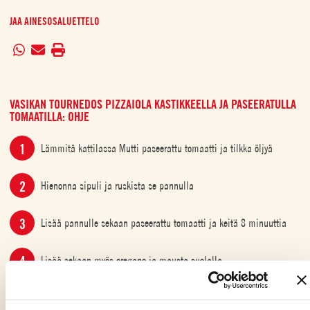
JAA AINESOSALUETTELO
VASIKAN TOURNEDOS PIZZAIOLA KASTIKKEELLA JA PASEERATULLA
TOMAATILLA: OHJE
Lämmitä kattilassa Mutti paseerattu tomaatti ja tilkka öljyä
Hienonna sipuli ja ruskista se pannulla
Lisää pannulle sekaan paseerattu tomaatti ja keitä 8 minuuttia
Lisää sekaan myös oregano ja mausta suolalla
Kypsennä pihvit teflonpannulla paistaen niitä molemmin puolin