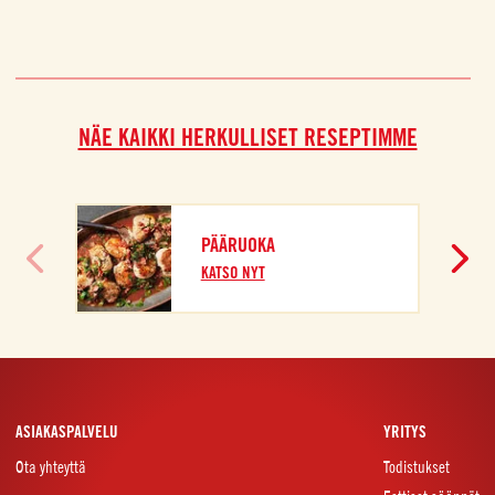
NÄE KAIKKI HERKULLISET RESEPTIMME
I
PÄÄRUOKA
K
KATSO NYT
ASIAKASPALVELU
YRITYS
Ota yhteyttä
Todistukset