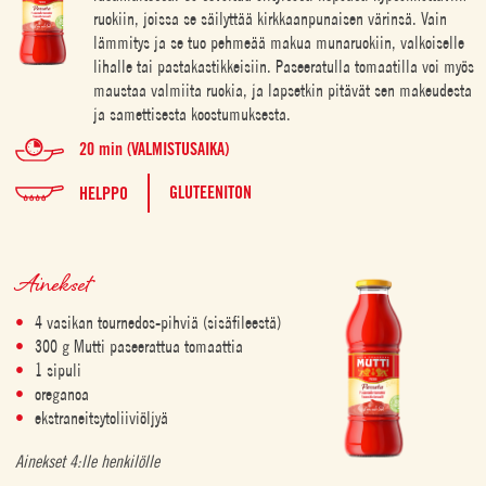
ruokiin, joissa se säilyttää kirkkaanpunaisen värinsä. Vain
lämmitys ja se tuo pehmeää makua munaruokiin, valkoiselle
lihalle tai pastakastikkeisiin. Paseeratulla tomaatilla voi myös
maustaa valmiita ruokia, ja lapsetkin pitävät sen makeudesta
ja samettisesta koostumuksesta.
20 min (VALMISTUSAIKA)
GLUTEENITON
HELPPO
Ainekset
4 vasikan tournedos-pihviä (sisäfileestä)
300 g Mutti paseerattua tomaattia
1 sipuli
oreganoa
ekstraneitsytoliiviöljyä
Ainekset 4:lle henkilölle