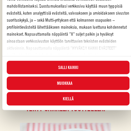
mahdollistamiseksi. Suostumuksellasi verkkosivu käyttää muun tyyppisiä
evästeitä, kuten analyyttisiä evästeitä, valvoakseen ja arvioidakseen sivuston
suorituskykyä, ja – sekä Mutti-yrityksen että kolmannen osapuolen –
profilointievästeitä lähettääkseen mainoksia, mukaan luettuna kohdennetut
PÄÄRUOKA
,
KALA
mainokset. Napsauttamalla näppäintä ”X” suljet palkin ja hyväksyt
ainoastaan verkkosivuston käyttöön tarvittavien teknisten evästeiden
Piditkö reseptistä?
aktivoinnin. Napsauttamalla näppäintä ”HYVÄKSY KAIKKI EVÄSTEET”
ARVOSTELE JA JAA KAVEREILLESI
hyväksyt kaikki evästeluokat, mukaan lukien analyyttiset ja
profilointievästeet. Voit valita milloin tahansa, mitkä evästeet hyväksyt, ja
SALLI KAIKKI
katsella päivitettyä evästeluetteloa ”HALLINNOI”-painikkeesta. Lisätietoja
varten tutustu
Evästekäytäntöömme
.
MUOKKAA
KIELLÄ
TEHTY SAMALLA TUOTTEELLA: