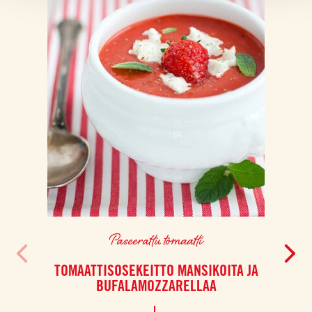
Paseerattu tomaatti
TOMAATTISOSEKEITTO MANSIKOITA JA
PEKO
BUFALAMOZZARELLAA