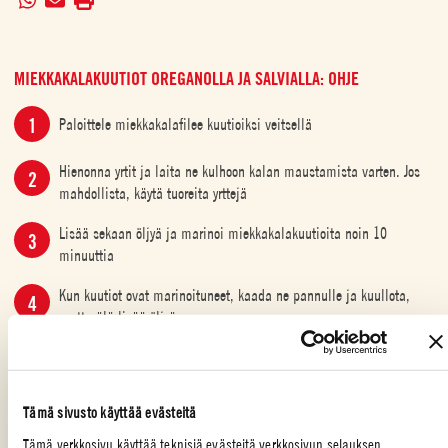
MIEKKAKALAKUUTIOT OREGANOLLA JA SALVIALLA: OHJE
Paloittele miekkakalafilee kuutioiksi veitsellä
Hienonna yrtit ja laita ne kulhoon kalan maustamista varten. Jos
mahdollista, käytä tuoreita yrttejä
Lisää sekaan öljyä ja marinoi miekkakalakuutioita noin 10
minuuttia
Kun kuutiot ovat marinoituneet, kaada ne pannulle ja kuullota,
mutta älä lisää öljyä
Paista korkealla lämmöllä, jotta pinnasta tulee rapea, 5 tai 6
minuuttia on riittävä aika
Tämä sivusto käyttää evästeitä
Kaada sekaan paseerattu tomaatti, lisää ripaus suolaa ja keitä
kastike kokoon
Tämä verkkosivu käyttää teknisiä evästeitä verkkosivun selauksen