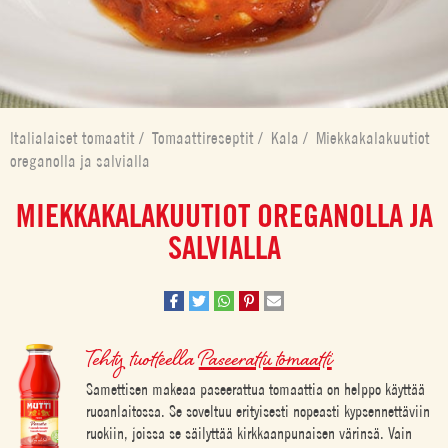
Italialaiset tomaatit
/
Tomaattireseptit
/
Kala
/
Miekkakalakuutiot
oreganolla ja salvialla
MIEKKAKALAKUUTIOT OREGANOLLA JA
SALVIALLA
Tehty tuotteella
Paseerattu tomaatti
Samettisen makeaa paseerattua tomaattia on helppo käyttää
ruoanlaitossa. Se soveltuu erityisesti nopeasti kypsennettäviin
ruokiin, joissa se säilyttää kirkkaanpunaisen värinsä. Vain