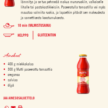
lämmitys ja se tuo pehmeää makua munaruokiin, valkoiselle
lihalle tai pastakastikkeisiin. Paseeratulla tomaatilla voi myös
maustaa valmiita ruokia, ja lapsetkin pitävät sen makeudesta
ja samettisesta koostumuksesta.
10 min (VALMISTUSAIKA)
GLUTEENITON
HELPPO
Ainekset
400 g miekkakalaa
300 g Mutti paseerattu tomaattia
oreganoa
salviaa
öljyä
JAA AINESOSALUETTELO