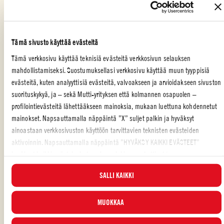
Ruskista teflonpannulla tilkassa öljyä hienonnettu sipuli ja
valkosipuli
Lisää sekaan viini, paseerattu tomaatti, loraus vettä, suolaa ja
Tämä sivusto käyttää evästeitä
pippuria
Tämä verkkosivu käyttää teknisiä evästeitä verkkosivun selauksen
mahdollistamiseksi. Suostumuksellasi verkkosivu käyttää muun tyyppisiä
Lisää sitten pannulle täytetyt kaalinlehdet, salvianlehdet ja
evästeitä, kuten analyyttisiä evästeitä, valvoakseen ja arvioidakseen sivuston
tarvittaessa vettä
suorituskykyä, ja – sekä Mutti-yrityksen että kolmannen osapuolen –
profilointievästeitä lähettääkseen mainoksia, mukaan luettuna kohdennetut
Kypsennä noin 30 minuuttia ja tarjoile hyvin lämpimänä
mainokset. Napsauttamalla näppäintä ”X” suljet palkin ja hyväksyt
ainoastaan verkkosivuston käyttöön tarvittavien teknisten evästeiden
aktivoinnin. Napsauttamalla näppäintä ”HYVÄKSY KAIKKI EVÄSTEET”
hyväksyt kaikki evästeluokat, mukaan lukien analyyttiset ja
PÄÄRUOKA
,
PERHE
,
ITALIALAINEN
,
VIHANNEKSET
,
LIHA
profilointievästeet. Voit valita milloin tahansa, mitkä evästeet hyväksyt, ja
SALLI KAIKKI
katsella päivitettyä evästeluetteloa ”HALLINNOI”-painikkeesta. Lisätietoja
Piditkö reseptistä?
varten tutustu
Evästekäytäntöömme
.
MUOKKAA
ARVOSTELE JA JAA KAVEREILLESI