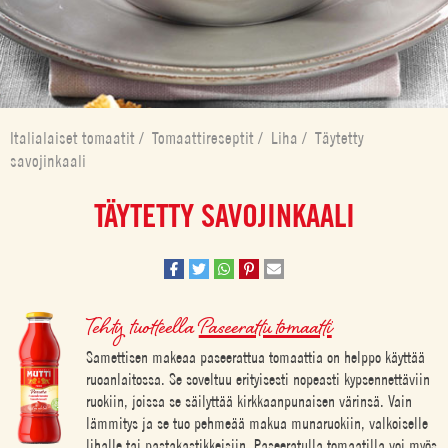
Italialaiset tomaatit
/
Tomaattireseptit
/
Liha
/
Täytetty
savojinkaali
TÄYTETTY SAVOJINKAALI
Tehty tuotteella
Paseerattu tomaatti
Samettisen makeaa paseerattua tomaattia on helppo käyttää
ruoanlaitossa. Se soveltuu erityisesti nopeasti kypsennettäviin
ruokiin, joissa se säilyttää kirkkaanpunaisen värinsä. Vain
lämmitys ja se tuo pehmeää makua munaruokiin, valkoiselle
lihalle tai pastakastikkeisiin. Paseeratulla tomaatilla voi myös