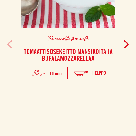
Paseerattu tomaatti
TOMAATTISOSEKEITTO MANSIKOITA JA
PEKO
BUFALAMOZZARELLAA
HELPPO
10 min