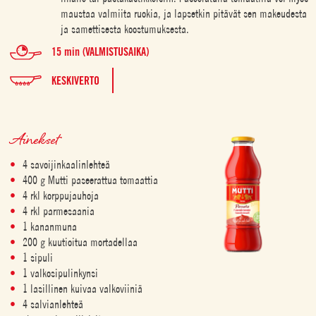
maustaa valmiita ruokia, ja lapsetkin pitävät sen makeudesta
ja samettisesta koostumuksesta.
15 min (VALMISTUSAIKA)
KESKIVERTO
Ainekset
4 savoijinkaalinlehteä
400 g Mutti paseerattua tomaattia
4 rkl korppujauhoja
4 rkl parmesaania
1 kananmuna
200 g kuutioitua mortadellaa
1 sipuli
1 valkosipulinkynsi
1 lasillinen kuivaa valkoviiniä
4 salvianlehteä