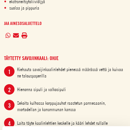
ekstraneitsytoliiviöljyä
suolaa ja pippuria
JAA AINESOSALUETTELO
TÄYTETTY SAVOJINKAALI: OHJE
Kiehauta savoijinkaalinlehdet pienessä määrässä vettä ja kuivaa
ne talouspaperilla
Hienonna sipuli ja valkosipuli
Sekoita kulhossa korppujauhot raastetun parmesaanin,
mortadellan ja kananmunan kanssa
Laita täyte kaalinlehtien keskelle ja kääri lehdet rullalle