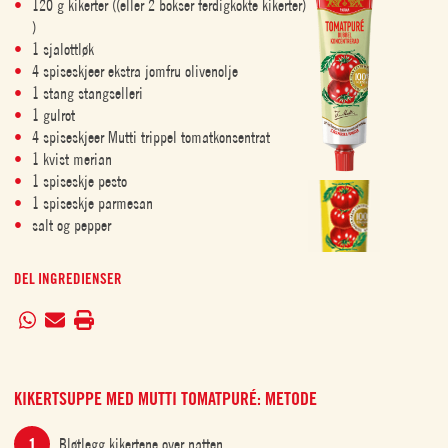
120 g kikerter ((eller 2 bokser ferdigkokte kikerter)
)
1 sjalottløk
4 spiseskjeer ekstra jomfru olivenolje
1 stang stangselleri
1 gulrot
4 spiseskjeer Mutti trippel tomatkonsentrat
1 kvist merian
1 spiseskje pesto
1 spiseskje parmesan
salt og pepper
DEL INGREDIENSER
KIKERTSUPPE MED MUTTI TOMATPURÉ: METODE
Bløtlegg kikertene over natten