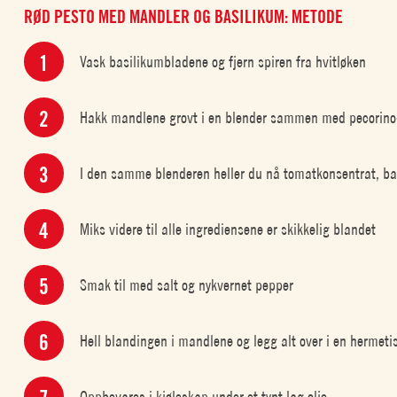
RØD PESTO MED MANDLER OG BASILIKUM: METODE
Vask basilikumbladene og fjern spiren fra hvitløken
Hakk mandlene grovt i en blender sammen med pecorino-o
I den samme blenderen heller du nå tomatkonsentrat, bas
Miks videre til alle ingrediensene er skikkelig blandet
Smak til med salt og nykvernet pepper
Hell blandingen i mandlene og legg alt over i en hermeti
Oppbevares i kjøleskap under et tynt lag olje