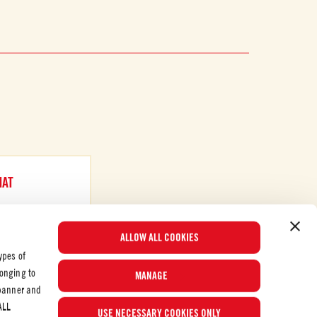
MAT
ALLOW ALL COOKIES
ypes of
longing to
MANAGE
 banner and
Populære oppskrifter
ALL
USE NECESSARY COOKIES ONLY