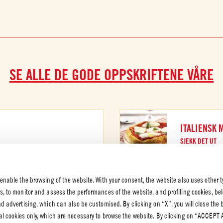
SE ALLE DE GODE OPPSKRIFTENE VÅRE
ITALIENSK 
SJEKK DET UT
 enable the browsing of the website. With your consent, the website also uses other t
es, to monitor and assess the performances of the website, and profiling cookies, be
end advertising, which can also be customised. By clicking on “X”, you will close the
K OG
al cookies only, which are necessary to browse the website. By clicking on “ACCEPT 
VERN