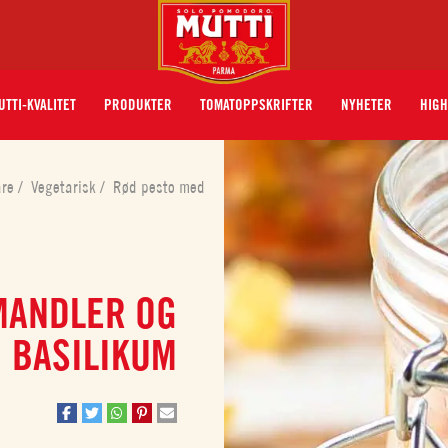
UTTI-KVALITET
PRODUKTER
TOMATOPPSKRIFTER
NYHETER
HIGH
åre
/
Vegetarisk
/
Rød pesto med
MANDLER OG
BASILIKUM