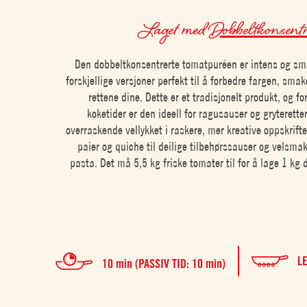
Laget med
Dobbeltkonsentr
Den dobbeltkonsentrerte tomatpuréen er intens og smak
forskjellige versjoner perfekt til å forbedre fargen, smak
rettene dine. Dette er et tradisjonelt produkt, og fo
koketider er den ideell for ragusauser og gryterett
overraskende vellykket i raskere, mer kreative oppskrifte
paier og quiche til deilige tilbehørssauser og velsm
pasta. Det må 5,5 kg friske tomater til for å lage 1 kg
L
10 min (PASSIV TID: 10 min)