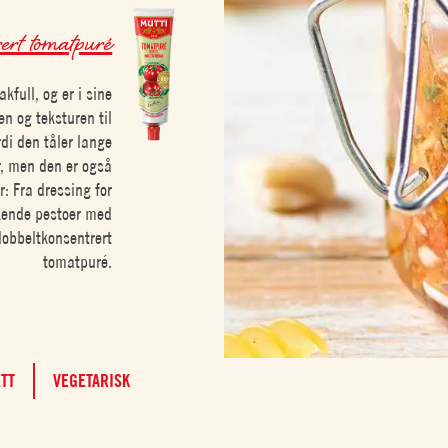
ert tomatpuré
full, og er i sine
en og teksturen til
rdi den tåler lange
er, men den er også
r: Fra dressing for
akende pestoer med
 dobbeltkonsentrert
tomatpuré.
ETT
VEGETARISK