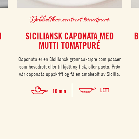
Dobbeltkonsentrert tomatpuré
I
SICILIANSK CAPONATA MED
B
MUTTI TOMATPURÉ
Caponata er en Siciliansk grønnsaksrøre som passer
som hovedrett eller til kjøtt og fisk, eller pasta. Prøv
vår caponata oppskrift og få en smakebit av Sicilia.
LETT
10 min