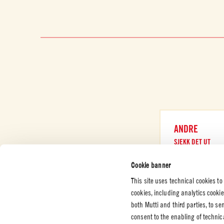
ANDRE
SJEKK DET UT
Cookie banner
This site uses technical cookies to
cookies, including analytics cooki
both Mutti and third parties, to s
KUNDESERVICE
BEDRIFT
JURIDIS
consent to the enabling of technic
PERSON