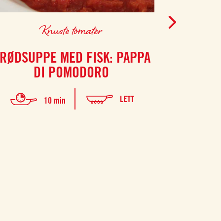
Knuste tomater
Dobbel
RØDSUPPE MED FISK: PAPPA
BACONS
DI POMODORO
M
LETT
10 min